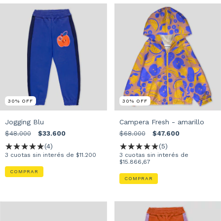
30
%
OFF
30
%
OFF
Jogging Blu
Campera Fresh - amarillo
$48.000
$33.600
$68.000
$47.600
(4)
(5)
3
cuotas sin interés de
$11.200
3
cuotas sin interés de
$15.866,67
COMPRAR
COMPRAR