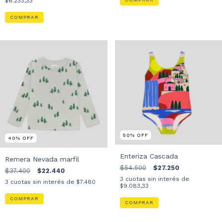
$6.233,33
COMPRAR
50
%
OFF
40
%
OFF
Enteriza Cascada
Remera Nevada marfil
$54.500
$27.250
$37.400
$22.440
3
cuotas sin interés de
3
cuotas sin interés de
$7.480
$9.083,33
COMPRAR
COMPRAR