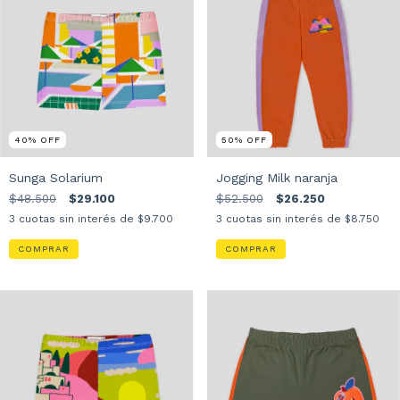
40
%
OFF
50
%
OFF
Sunga Solarium
Jogging Milk naranja
$48.500
$29.100
$52.500
$26.250
3
cuotas sin interés de
$9.700
3
cuotas sin interés de
$8.750
COMPRAR
COMPRAR