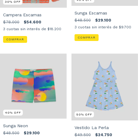
40
%
OFF
30
%
OFF
Sunga Escamas
Campera Escamas
$48.500
$29.100
$78.000
$54.600
3
cuotas sin interés de
$9.700
3
cuotas sin interés de
$18.200
COMPRAR
COMPRAR
40
%
OFF
50
%
OFF
Sunga Neon
Vestido La Perla