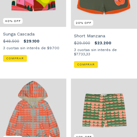
40
%
OFF
20
%
OFF
Sunga Cascada
Short Manzana
$48.500
$29.100
$29.000
$23.200
3
cuotas sin interés de
$9.700
(4)
3
cuotas sin interés de
COMPRAR
$7.733,33
COMPRAR