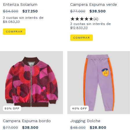
Enteriza Solarium
Campera Espuma verde
$54.500
$27.250
$77.000
$38.500
3
cuotas sin interés de
(4)
$9.083,33
3
cuotas sin interés de
$12.833,33
COMPRAR
COMPRAR
50
%
OFF
40
%
OFF
Campera Espuma bordo
Jogging Dolche
$77.000
$38.500
$48.000
$28.800