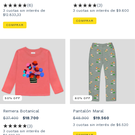
(6)
(3)
3
cuotas sin interés de
3
cuotas sin interés de
$9.600
$12.833,33
COMPRAR
COMPRAR
50
%
OFF
60
%
OFF
Remera Botanical
Pantalón Maral
$37.400
$18.700
$48.900
$19.560
3
cuotas sin interés de
$6.520
(3)
3
cuotas sin interés de
COMPRAR