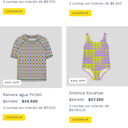
$48.500
$29.100
$49.500
$24.750
3
cuotas sin interés de
$9.700
3
cuotas sin interés de
$8.250
COMPRAR
COMPRAR
50
%
OFF
40
%
OFF
Enteriza Escamas
Remera agua PICNIC
$54.500
$27.250
$57.500
$34.500
(2)
3
cuotas sin interés de
$11.500
3
cuotas sin interés de
$9.083,33
COMPRAR