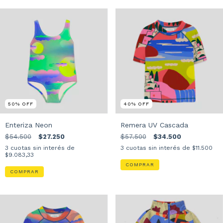
COMPRAR
50
%
OFF
40
%
OFF
Enteriza Neon
Remera UV Cascada
$54.500
$27.250
$57.500
$34.500
3
cuotas sin interés de
3
cuotas sin interés de
$11.500
$9.083,33
COMPRAR
COMPRAR