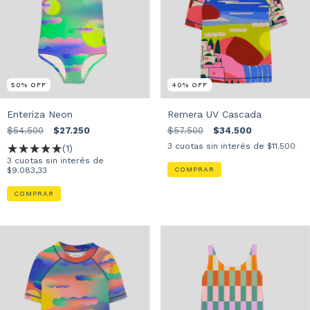
50
%
OFF
40
%
OFF
Enteriza Neon
Remera UV Cascada
$54.500
$27.250
$57.500
$34.500
3
cuotas sin interés de
$11.500
(1)
3
cuotas sin interés de
$9.083,33
COMPRAR
COMPRAR