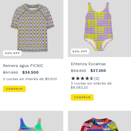
50
%
OFF
40
%
OFF
Enteriza Escamas
Remera agua PICNIC
$54.500
$27.250
$57.500
$34.500
(2)
3
cuotas sin interés de
$11.500
3
cuotas sin interés de
$9.083,33
COMPRAR
COMPRAR