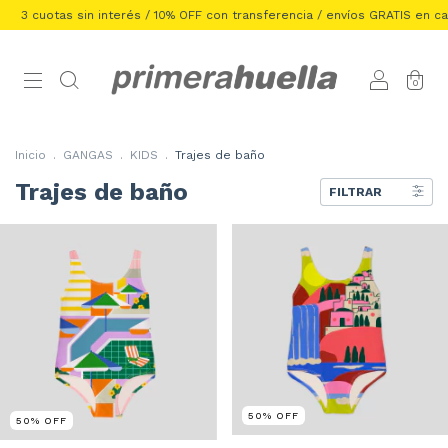
3 cuotas sin interés / 10% OFF con transferencia / envíos GRATIS en carri
0
Inicio
.
GANGAS
.
KIDS
.
Trajes de baño
Trajes de baño
FILTRAR
50
%
OFF
50
%
OFF