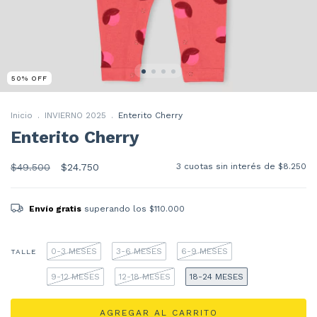
50
%
OFF
Inicio
.
INVIERNO 2025
.
Enterito Cherry
Enterito Cherry
$49.500
$24.750
3
cuotas sin interés de
$8.250
Envío gratis
superando los
$110.000
0-3 MESES
3-6 MESES
6-9 MESES
TALLE
9-12 MESES
12-18 MESES
18-24 MESES