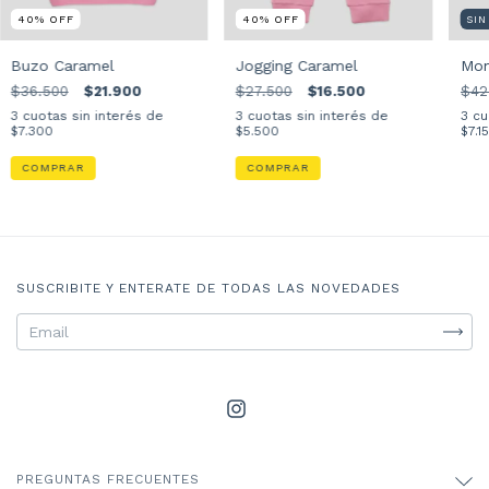
40
%
OFF
40
%
OFF
SI
Buzo Caramel
Jogging Caramel
Mon
$36.500
$21.900
$27.500
$16.500
$42
3
cuotas sin interés de
3
cuotas sin interés de
3
cu
$7.300
$5.500
$7.1
COMPRAR
COMPRAR
SUSCRIBITE Y ENTERATE DE TODAS LAS NOVEDADES
PREGUNTAS FRECUENTES