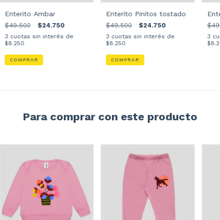
Enterito Ambar
Enterito Pinitos tostado
Ente
$49.500
$24.750
$49.500
$24.750
$49
3
cuotas sin interés de
3
cuotas sin interés de
3
cu
$8.250
$8.250
$8.
COMPRAR
COMPRAR
Para comprar con este producto