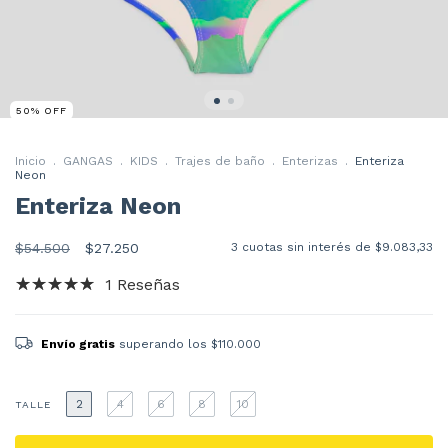
50
%
OFF
Inicio
.
GANGAS
.
KIDS
.
Trajes de baño
.
Enterizas
.
Enteriza
Neon
Enteriza Neon
$54.500
$27.250
3
cuotas sin interés de
$9.083,33
1 Reseñas
Envío gratis
superando los
$110.000
2
4
6
8
10
TALLE