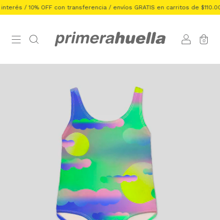
terés / 10% OFF con transferencia / envíos GRATIS en carritos de $110.000
0