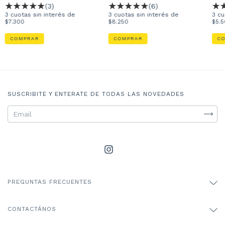
(3)
(6)
3
cuotas sin interés de
3
cuotas sin interés de
3
cu
$7.300
$8.250
$5.
COMPRAR
COMPRAR
C
SUSCRIBITE Y ENTERATE DE TODAS LAS NOVEDADES
PREGUNTAS FRECUENTES
CONTACTÁNOS