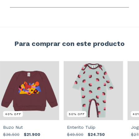
Para comprar con este producto
40
%
OFF
50
%
OFF
40
Buzo Nut
Enterito Tulip
Jog
$36.500
$21.900
$49.500
$24.750
$27