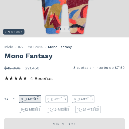
SIN STOCK
Inicio
.
INVIERNO 2025
.
Mono Fantasy
Mono Fantasy
$42.900
$21.450
3
cuotas sin interés de
$7.150
4 Reseñas
0-3 MESES
3-6 MESES
6-9 MESES
TALLE
9-12 MESES
12-18 MESES
18-24 MESES