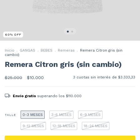
60
%
OFF
Inicio
.
GANGAS
.
BEBES
.
Remeras
.
Remera Citron gris (sin
cambio)
Remera Citron gris (sin cambio)
$25.000
$10.000
3
cuotas sin interés de
$3.333,33
Envío gratis
superando los
$110.000
0-3 MESES
3-6 MESES
6-9 MESES
TALLE
9-12 MESES
12-18 MESES
18-24 MESES