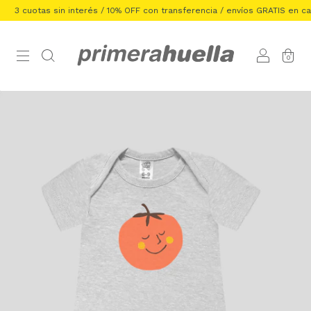
3 cuotas sin interés / 10% OFF con transferencia / envíos GRATIS en carr
0