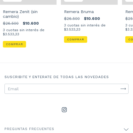
Remera Zenit (sin
Remera Bruma
Rem
cambio)
$26.500
$10.600
$25
$26.500
$10.600
3
cuotas sin interés de
3
cu
$3.533,33
$3.3
3
cuotas sin interés de
$3.533,33
COMPRAR
C
COMPRAR
SUSCRIBITE Y ENTERATE DE TODAS LAS NOVEDADES
PREGUNTAS FRECUENTES